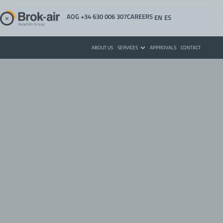
AOG +34 630 006 307
CAREERS
EN
ES
EN
ES
ABOUT US
SERVICES
APPROVALS
CONTACT