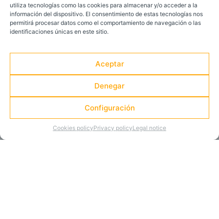
utiliza tecnologías como las cookies para almacenar y/o acceder a la
información del dispositivo. El consentimiento de estas tecnologías nos
permitirá procesar datos como el comportamiento de navegación o las
identificaciones únicas en este sitio.
Aceptar
Denegar
Configuración
Cookies policy
Privacy policy
Legal notice
Cabin Crew training must take place in a real aviation
environment so that future professionals can become familiar
with commercial operations from day one. We have a real
Airbus A320 fuselage where students train safety procedures
and passenger service in a fully realistic setting.